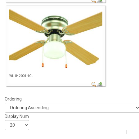
WL-U42001-4CL
Ordering
Display Num