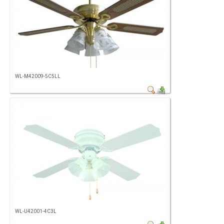
WL-M42009-5C5LL
WL-U42001-4C3L